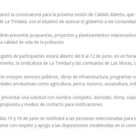
nzó la convocatoria para la próxima sesión de Cabildo Abierto, que se
de La Trinidad, con el objetivo de acercar el gobierno a las comunida
 podrán presentar propuestas, proyectos y planteamientos relacionados
la calidad de vida de la población.
istro de participantes estará abierto del 8 al 12 de junio, en un hor
amiento, la sindicatura de La Trinidad y las comisarías de Las Moras,
n incluyen servicios públicos, obras de infraestructura, programas s
ividades productivas como agricultura, pesca, turismo, acuacultura, ind
n presentar una solicitud con nombre completo, domicilio, firma, copia 
ropuesta y medios de contacto para notificaciones.
ías 15 y 16 de junio se notificará a las personas seleccionadas para 
arse con respeto y apego a las disposiciones establecidas en la conv