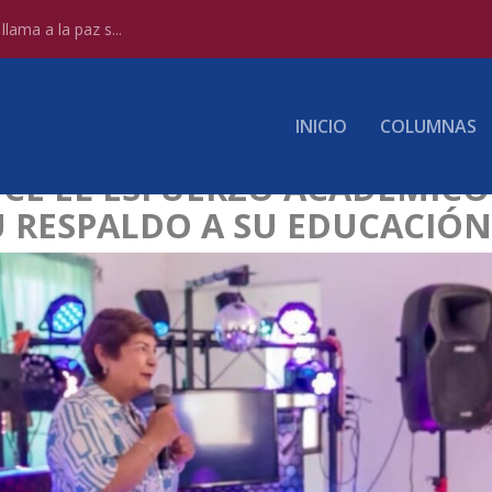
lama a la paz s...
INICIO
COLUMNAS
E EL ESFUERZO ACADÉMICO 
U RESPALDO A SU EDUCACIÓN