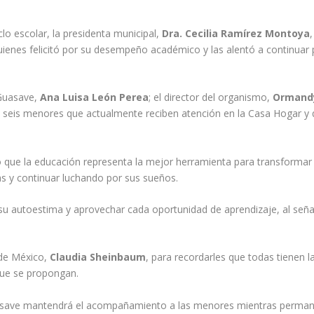
clo escolar, la presidenta municipal,
Dra. Cecilia Ramírez Montoya
quienes felicitó por su desempeño académico y las alentó a continua
 Guasave,
Ana Luisa León Perea
; el director del organismo,
Ormand
as seis menores que actualmente reciben atención en la Casa Hogar y 
ue la educación representa la mejor herramienta para transformar el
s y continuar luchando por sus sueños.
r su autoestima y aprovechar cada oportunidad de aprendizaje, al señ
 de México,
Claudia Sheinbaum
, para recordarles que todas tienen la
que se propongan.
uasave mantendrá el acompañamiento a las menores mientras permane