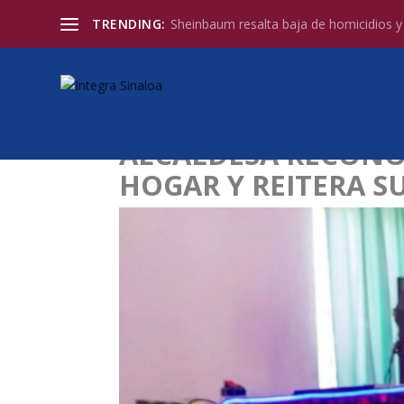
TRENDING:
Sheinbaum resalta baja de homicidios y l
ALCALDESA RECONOC
HOGAR Y REITERA S