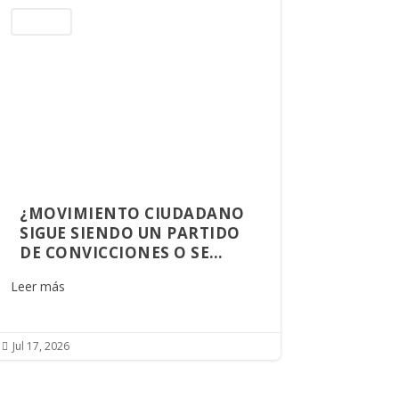
Columnas
¿MOVIMIENTO CIUDADANO
SIGUE SIENDO UN PARTIDO
DE CONVICCIONES O SE
CONVIRTIÓ EN UNA
Leer más
PLATAFORMA DE
OPORTUNIDADES?
Jul 17, 2026
