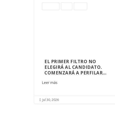
Columnas
Norte
Sinaloa
EL PRIMER FILTRO NO
ELEGIRÁ AL CANDIDATO.
COMENZARÁ A PERFILAR
AQUIEN GOBERNARÁ
Leer más
SINALOA
Jul 30, 2026
