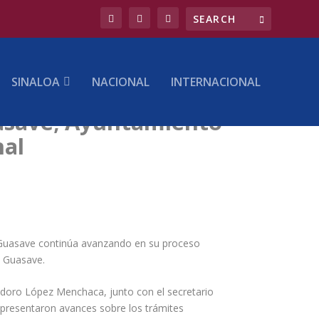
SINALOA
NACIONAL
INTERNACIONAL
uasave; Ayuntamiento
nal
n Guasave continúa avanzando en su proceso
l Guasave.
eodoro López Menchaca, junto con el secretario
s presentaron avances sobre los trámites