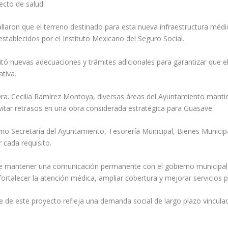
ecto de salud.
allaron que el terreno destinado para esta nueva infraestructura mé
stablecidos por el Instituto Mexicano del Seguro Social.
itó nuevas adecuaciones y trámites adicionales para garantizar que e
ativa.
 Dra. Cecilia Ramírez Montoya, diversas áreas del Ayuntamiento manti
vitar retrasos en una obra considerada estratégica para Guasave.
o Secretaría del Ayuntamiento, Tesorería Municipal, Bienes Municipa
 cada requisito.
 de mantener una comunicación permanente con el gobierno municipal
ortalecer la atención médica, ampliar cobertura y mejorar servicios 
e de este proyecto refleja una demanda social de largo plazo vincula