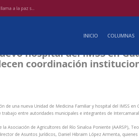
lama a la paz s...
INICIO
COLUMNAS
nuevo hospital del IMSS en G
lecen coordinación institucio
ción de una nueva Unidad de Medicina Familiar y hospital del IMSS e
de trabajo entre autoridades municipales e integrantes de Intercamara
e la Asociación de Agricultores del Río Sinaloa Poniente (AARSP), T
 director de Asuntos Jurídicos, Daniel Hibraim López Armenta, quiene