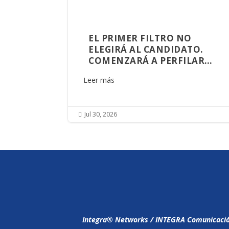
EL PRIMER FILTRO NO
ELEGIRÁ AL CANDIDATO.
COMENZARÁ A PERFILAR
AQUIEN GOBERNARÁ
Leer más
SINALOA
Jul 30, 2026

Integra®️ Networks / INTEGRA Comunicación,