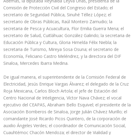
Además, la diputada Reynalda Leyva Urías, presidenta de la
Comisión de Protección Civil del Congreso del Estado; el
secretario de Seguridad Pública, Sinuhé Téllez López; el
secretario de Obras Públicas, Raúl Montero Zamudio; la
secretaria de Pesca y Acuacultura, Flor Emilia Guerra Mena; el
secretario de Salud, Cuitláhuac González Galindo; la secretaria de
Educación Pública y Cultura, Gloria Himelda Félix Niebla; la
secretaria de Turismo, Mireya Sosa Osuna; el secretario de
Economía, Feliciano Castro Meléndrez, y la directora del DIF
Sinaloa, Mercedes Ibarra Medina.
De igual manera, el superintendente de la Comisión Federal de
Electricidad, Jesús Enrique Vargas Álvarez; el delegado de la Cruz
Roja Mexicana, Carlos Bloch Artola; el jefe de Estación del
Centro Nacional de Inteligencia, Víctor Nava Chávez; el vocal
ejecutivo del CEAPAS, Abraham Bello Esquivel; el presidente de la
Asociación Bomberos de Sinaloa, Jorge Julián Chávez Murillo; el
comandante José Ricardo Picos Quintero, de la corporación de
auxilio Ángeles Verdes; el coordinador de Comunicación Social,
Cuauhtémoc Chacón Mendoza; el director de Vialidad y