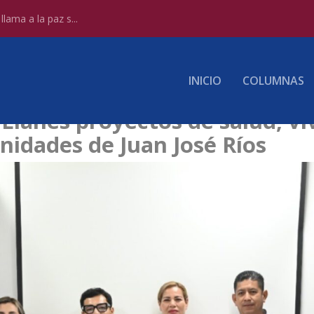
lama a la paz s...
INICIO
COLUMNAS
Llanes proyectos de salud, v
idades de Juan José Ríos