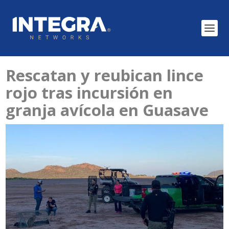
Rescatan y reubican lince
rojo tras incursión en
granja avícola en Guasave