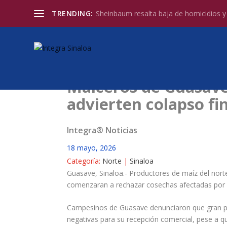
TRENDING:
Sheinbaum resalta baja de homicidios y l
Maiceros de Guasave 
advierten colapso fi
Integra® Noticias
18 mayo, 2026
Categoría:
Norte
|
Sinaloa
Guasave, Sinaloa.- Productores de maíz del nort
comenzaran a rechazar cosechas afectadas por pla
Campesinos de Guasave denunciaron que gran pa
negativas para su recepción comercial, pese a q