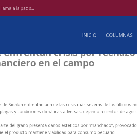
lama a la paz s...
INICIO
COLUMNAS
enfrentan crisis por rechazo
nanciero en el campo
e de Sinaloa enfrentan una de las crisis más severas de los últimos 
gas y condiciones climáticas adversas, dejando a cientos de agricult
rte del grano presenta daños estéticos por “manchado”, provocado
ue el producto mantiene viabilidad para consumo pecuario.