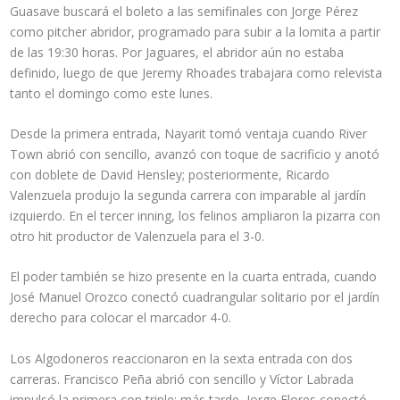
Guasave buscará el boleto a las semifinales con Jorge Pérez
como pitcher abridor, programado para subir a la lomita a partir
de las 19:30 horas. Por Jaguares, el abridor aún no estaba
definido, luego de que Jeremy Rhoades trabajara como relevista
tanto el domingo como este lunes.
Desde la primera entrada, Nayarit tomó ventaja cuando River
Town abrió con sencillo, avanzó con toque de sacrificio y anotó
con doblete de David Hensley; posteriormente, Ricardo
Valenzuela produjo la segunda carrera con imparable al jardín
izquierdo. En el tercer inning, los felinos ampliaron la pizarra con
otro hit productor de Valenzuela para el 3-0.
El poder también se hizo presente en la cuarta entrada, cuando
José Manuel Orozco conectó cuadrangular solitario por el jardín
derecho para colocar el marcador 4-0.
Los Algodoneros reaccionaron en la sexta entrada con dos
carreras. Francisco Peña abrió con sencillo y Víctor Labrada
impulsó la primera con triple; más tarde, Jorge Flores conectó