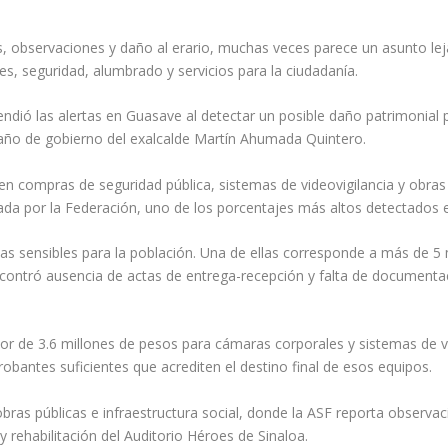
s, observaciones y daño al erario, muchas veces parece un asunto le
les, seguridad, alumbrado y servicios para la ciudadanía.
endió las alertas en Guasave al detectar un posible daño patrimonial
o año de gobierno del exalcalde Martín Ahumada Quintero.
 en compras de seguridad pública, sistemas de videovigilancia y obras
ada por la Federación, uno de los porcentajes más altos detectados e
reas sensibles para la población. Una de ellas corresponde a más de 
encontró ausencia de actas de entrega-recepción y falta de document
or de 3.6 millones de pesos para cámaras corporales y sistemas de vi
obantes suficientes que acrediten el destino final de esos equipos.
bras públicas e infraestructura social, donde la ASF reporta observa
rehabilitación del Auditorio Héroes de Sinaloa.