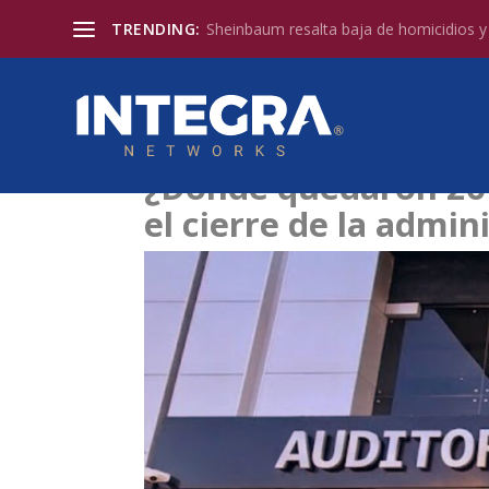
TRENDING:
Sheinbaum resalta baja de homicidios y l
¿Dónde quedaron 26 
el cierre de la adm