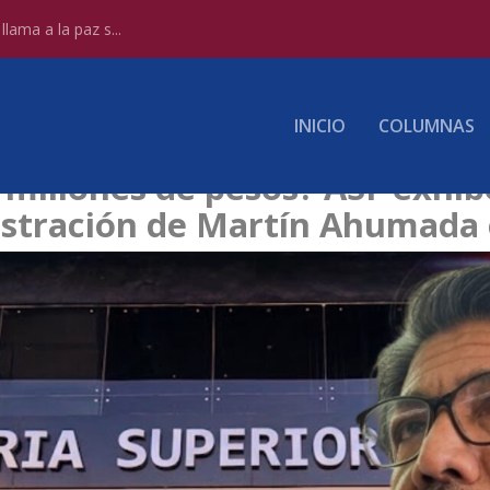
lama a la paz s...
INICIO
COLUMNAS
millones de pesos? ASF exhibe
inistración de Martín Ahumada