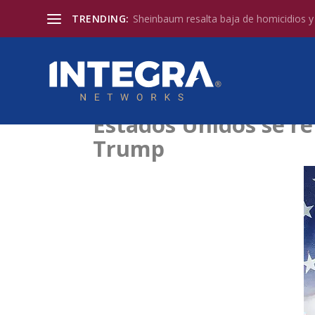
TRENDING:
Sheinbaum resalta baja de homicidios y l
Estados Unidos se re
Trump