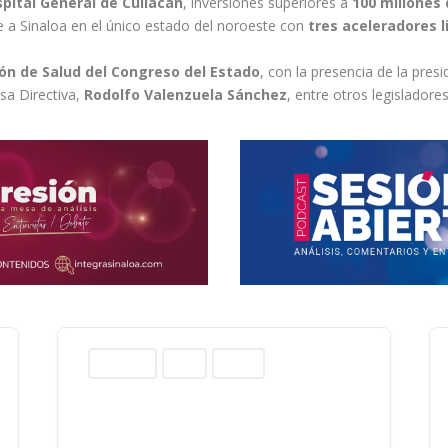
pital General de Culiacán
, inversiones superiores a
100 millones
e a Sinaloa en el único estado del noroeste con
tres aceleradores l
ón de Salud del Congreso del Estado
, con la presencia de la pres
esa Directiva,
Rodolfo Valenzuela Sánchez
, entre otros legisladores
Columnas
Norte
Sinaloa