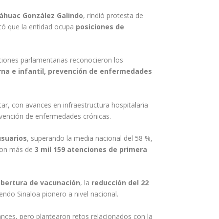
láhuac González Galindo
, rindió protesta de
acó que la entidad ocupa
posiciones de
acciones parlamentarias reconocieron los
na e infantil, prevención de enfermedades
ar, con avances en infraestructura hospitalaria
revención de enfermedades crónicas.
usuarios
, superando la media nacional del 58 %,
con más de
3 mil 159 atenciones de primera
obertura de vacunación
, la
reducción del 22
iendo Sinaloa pionero a nivel nacional.
ances, pero plantearon retos relacionados con la