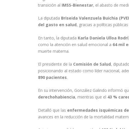
transición al
IMSS-Bienestar
, el abasto de medi
La diputada
Briseida Valenzuela Buichia (PV
del gasto en salud
, gracias a políticas pública
En tanto, la diputada
Karla Daniela Ulloa Rod
como la atención en salud emocional a
64 mil 
muerte materna.
El presidente de la
Comisión de Salud
, diputad
posicionando al estado como líder nacional, a
890 pacientes
.
En su intervención, González Galindo informó q
derechohabiencia
, mientras que el
43 % carec
Detalló que las
enfermedades isquémicas de
avances en la reducción de la mortalidad materna