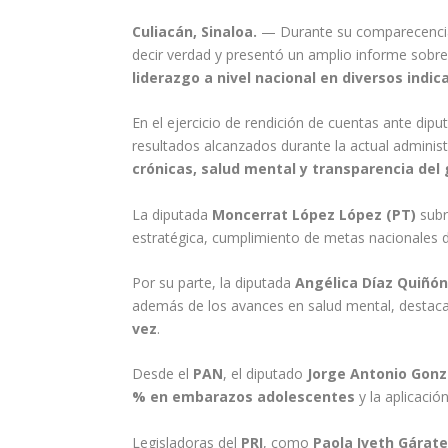
Culiacán, Sinaloa.
— Durante su comparecencia a
decir verdad y presentó un amplio informe sobre
liderazgo a nivel nacional en diversos indic
En el ejercicio de rendición de cuentas ante dip
resultados alcanzados durante la actual adminis
crónicas, salud mental y transparencia del 
La diputada
Moncerrat López López (PT)
subr
estratégica, cumplimiento de metas nacionales d
Por su parte, la diputada
Angélica Díaz Quiñón
además de los avances en salud mental, destaca
vez
.
Desde el
PAN
, el diputado
Jorge Antonio Gonz
% en embarazos adolescentes
y la aplicació
Legisladoras del
PRI
, como
Paola Iveth Gárat