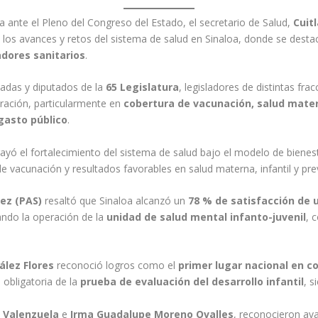
nte el Pleno del Congreso del Estado, el secretario de Salud,
Cuit
 los avances y retos del sistema de salud en Sinaloa, donde se dest
adores sanitarios
.
utadas y diputados de la
65 Legislatura
, legisladores de distintas fr
tración, particularmente en
cobertura de vacunación, salud mater
gasto público
.
ayó el fortalecimiento del sistema de salud bajo el modelo de bienest
e vacunación y resultados favorables en salud materna, infantil y p
ez (PAS)
resaltó que Sinaloa alcanzó un
78 % de satisfacción de 
ndo la operación de la
unidad de salud mental infanto-juvenil
, 
ález Flores
reconoció logros como el
primer lugar nacional en c
n obligatoria de la
prueba de evaluación del desarrollo infantil
, s
e Valenzuela
e
Irma Guadalupe Moreno Ovalles
, reconocieron av