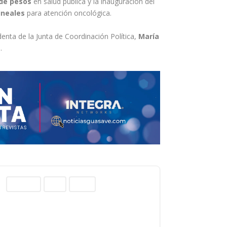
 de pesos
en salud pública y la inauguración del
ineales
para atención oncológica.
identa de la Junta de Coordinación Política,
María
.
Columnas
Norte
Sinaloa