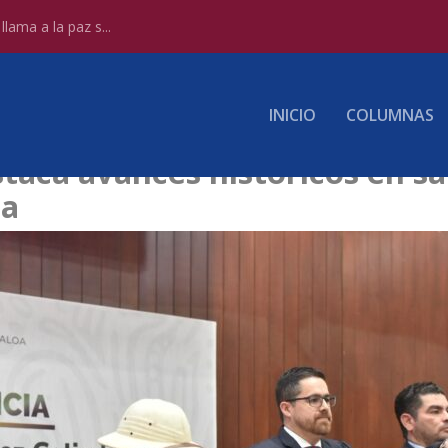
lama a la paz s...
INICIO
COLUMNAS
taca avances históricos en sa
oa