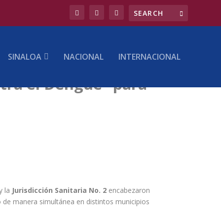
SINALOA
NACIONAL
INTERNACIONAL
tra el Dengue” para
y la
Jurisdicción Sanitaria No. 2
encabezaron
do de manera simultánea en distintos municipios