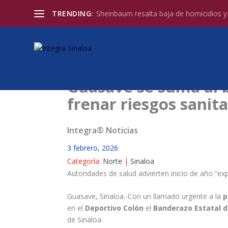
TRENDING:
Sheinbaum resalta baja de homicidios y l
Guasave se suma al 
frenar riesgos sanita
Integra® Noticias
3 febrero, 2026
Categoría:
Norte
|
Sinaloa
Autoridades de salud advierten inicio de año “ex
Guasave, Sinaloa.-Con un llamado urgente a la
p
en el
Deportivo Colón
el
Banderazo Estatal d
de Sinaloa.