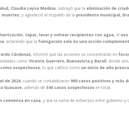
Salud, Claudia Leyva Medina
, subrayó que la
eliminación de cria
y muertes
, y agradeció el respaldo de la
presidenta municipal, Dr
harrización
,
tapar, lavar y voltear recipientes con agua
, el
uso
na
, aclarando que la
fumigación solo es una acción complement
verardo Cárdenas
, informó que las acciones se concentrarán en
focos
unidades como
Vicente Guerrero, Buenavista y Baralí
, donde act
s como sospechosos
, lo que calificó como
un inicio de año preoc
el de 2024
, cuando se contabilizaron
900 casos positivos y más d
 a Guasave
, además de
340 casos sospechosos
en total.
ón comienza en casa
, y que la suma de esfuerzos entre gobierno y 