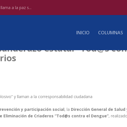
lama a la paz s...
INICIO
COLUMNAS
banderazo estatal “Tod@s con
rios
plosivo” y llaman a la corresponsabilidad ciudadana
revención y participación social
, la
Dirección General de Salud
e Eliminación de Criaderos “Tod@s contra el Dengue”
, realiza