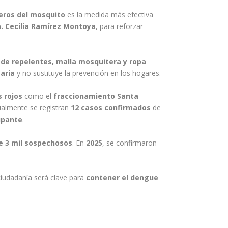
deros del mosquito
es la medida más efectiva
a. Cecilia Ramírez Montoya
, para reforzar
 de repelentes, malla mosquitera y ropa
aria
y no sustituye la prevención en los hogares.
 rojos
como el
fraccionamiento Santa
ualmente se registran
12 casos confirmados
de
upante
.
e 3 mil sospechosos
. En
2025
, se confirmaron
ciudadanía será clave para
contener el dengue