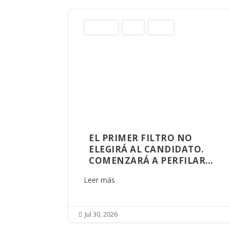
Columnas
Norte
Sinaloa
EL PRIMER FILTRO NO
ELEGIRÁ AL CANDIDATO.
COMENZARÁ A PERFILAR
AQUIEN GOBERNARÁ
Leer más
SINALOA
Jul 30, 2026
