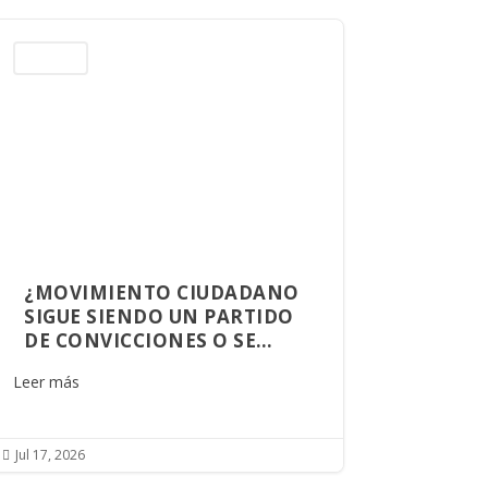
Columnas
¿MOVIMIENTO CIUDADANO
SIGUE SIENDO UN PARTIDO
DE CONVICCIONES O SE
CONVIRTIÓ EN UNA
Leer más
PLATAFORMA DE
OPORTUNIDADES?
Jul 17, 2026
