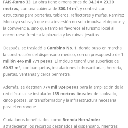
FAIS-Ramo 33
. La obra tiene dimensiones de
34.34 × 23.30
metros
, con una cubierta de
800.14 m²
, y contará con
estructuras para porterías, tableros, reflectores y mufas. Ramírez
Montoya subrayó que esta inversión no solo impulsa el deporte y
la convivencia, sino que también favorece el turismo local al
encontrarse frente a la plazuela y las ruinas jesuitas.
Después, se trasladó a
Gambino No. 1
, donde puso en marcha
la construcción del dispensario médico, con un presupuesto de
1
millón 446 mil 771 pesos
. El módulo tendrá una superficie de
60.93 m²
, con banquetas, instalaciones hidrosanitarias, herrería,
puertas, ventanas y cerca perimetral.
Además, se destinan
774 mil 924 pesos
para la ampliación de la
red eléctrica: se instalarán
135 metros lineales
de cableado,
cinco postes, un transformador y la infraestructura necesaria
para el entronque.
Ciudadanos beneficiados como
Brenda Hernández
agradecieron los recursos destinados al dispensario, mientras