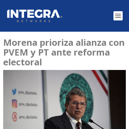
Morena prioriza alianza con
PVEM y PT ante reforma
electoral