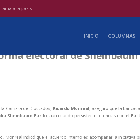
lama a la paz s...
INICIO
COLUMNAS
orma electoral de Sheinbaum 
n la Cámara de Diputados,
Ricardo Monreal
, aseguró que la bancada
dia Sheinbaum Pardo
, aun cuando persisten diferencias con el
Part
, Monreal indicó que el acuerdo interno es acompañar la iniciativa pr