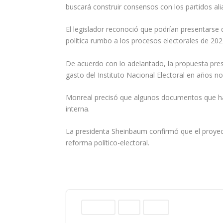
buscará construir consensos con los partidos ali
El legislador reconoció que podrían presentarse
política rumbo a los procesos electorales de 202
De acuerdo con lo adelantado, la propuesta presi
gasto del Instituto Nacional Electoral en años n
Monreal precisó que algunos documentos que han c
interna.
La presidenta Sheinbaum confirmó que el proye
reforma político-electoral.
Columnas
Norte
Sinaloa