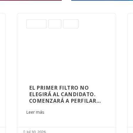
Columnas
Norte
Sinaloa
EL PRIMER FILTRO NO
ELEGIRÁ AL CANDIDATO.
COMENZARÁ A PERFILAR
AQUIEN GOBERNARÁ
Leer más
SINALOA
Jul 30, 2026
