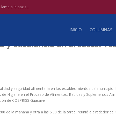
lama a la paz s...
INICIO
COLUMNAS
 y excelencia en el sector re
 calidad y seguridad alimentaria en los establecimientos del municipi
as de Higiene en el Proceso de Alimentos, Bebidas y Suplementos Alim
ción de COEPRISS Guasave.
:00 de la mañana y otra a las 5:00 de la tarde, reunió a alrededor de