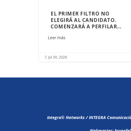
EL PRIMER FILTRO NO
ELEGIRÁ AL CANDIDATO.
COMENZARÁ A PERFILAR
AQUIEN GOBERNARÁ
Leer más
SINALOA
Jul 30, 2026

Integra®️ Networks / INTEGRA Comunicación,
Webmaster: brunofel