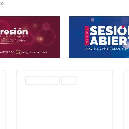
oa.
Columnas
Norte
Sinaloa