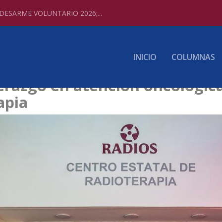
ESARME VOLUNTARIO 2026;...
INICIO
COLUMNAS
derazgo en atención oncológi
apia