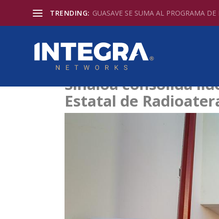
TRENDING:
GUASAVE SE SUMA AL PROGRAMA DE D
Sinaloa consolida li
Estatal de Radioater